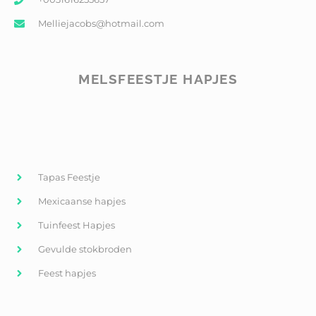
Melliejacobs@hotmail.com
MELSFEESTJE HAPJES
Tapas Feestje
Mexicaanse hapjes
Tuinfeest Hapjes
Gevulde stokbroden
Feest hapjes