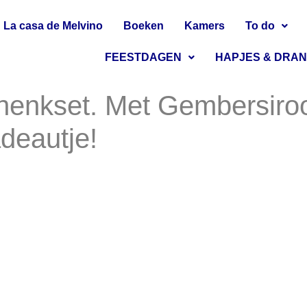
La casa de Melvino
Boeken
Kamers
To do
FEESTDAGEN
HAPJES & DRA
enkset. Met Gembersiroo
deautje!