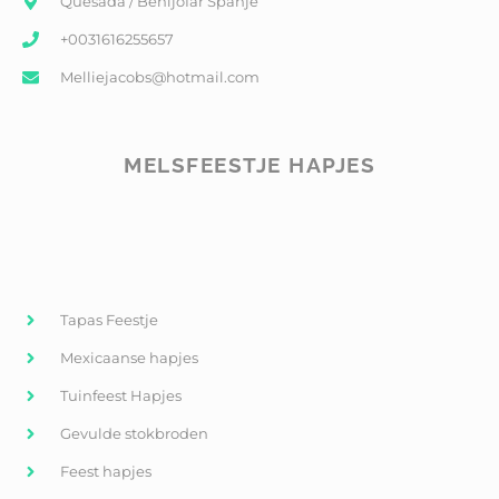
Quesada / Benijofar Spanje
+0031616255657
Melliejacobs@hotmail.com
MELSFEESTJE HAPJES
Tapas Feestje
Mexicaanse hapjes
Tuinfeest Hapjes
Gevulde stokbroden
Feest hapjes