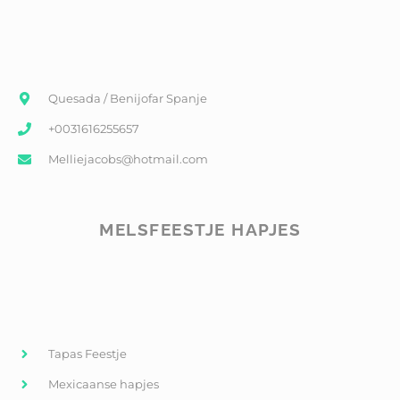
Quesada / Benijofar Spanje
+0031616255657
Melliejacobs@hotmail.com
MELSFEESTJE HAPJES
Tapas Feestje
Mexicaanse hapjes