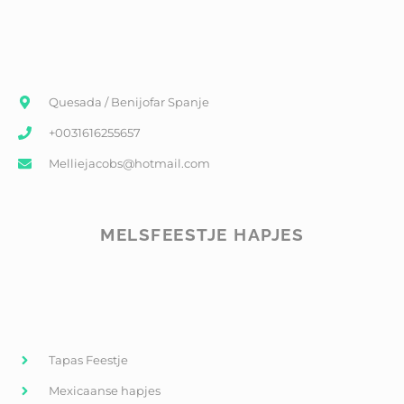
Quesada / Benijofar Spanje
+0031616255657
Melliejacobs@hotmail.com
MELSFEESTJE HAPJES
Tapas Feestje
Mexicaanse hapjes