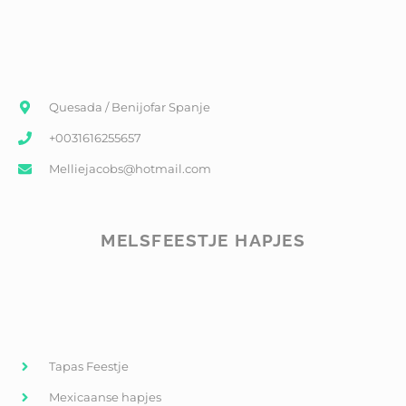
Quesada / Benijofar Spanje
+0031616255657
Melliejacobs@hotmail.com
MELSFEESTJE HAPJES
Tapas Feestje
Mexicaanse hapjes