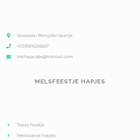
Quesada / Benijofar Spanje
+0031616255657
Melliejacobs@hotmail.com
MELSFEESTJE HAPJES
Tapas Feestje
Mexicaanse hapjes