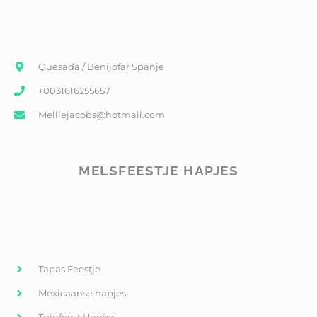
Quesada / Benijofar Spanje
+0031616255657
Melliejacobs@hotmail.com
MELSFEESTJE HAPJES
Tapas Feestje
Mexicaanse hapjes