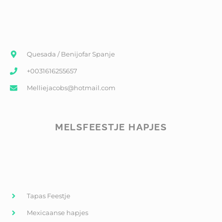
Quesada / Benijofar Spanje
+0031616255657
Melliejacobs@hotmail.com
MELSFEESTJE HAPJES
Tapas Feestje
Mexicaanse hapjes