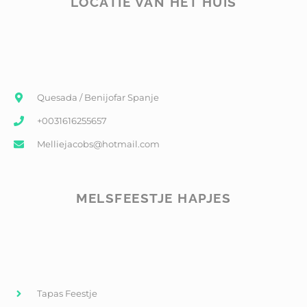
LOCATIE VAN HET HUIS
Quesada / Benijofar Spanje
+0031616255657
Melliejacobs@hotmail.com
MELSFEESTJE HAPJES
Tapas Feestje