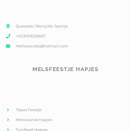
Quesada / Benijofar Spanje
+0031616255657
Melliejacobs@hotmail.com
MELSFEESTJE HAPJES
Tapas Feestje
Mexicaanse hapjes
Tuinfeest Hapjes