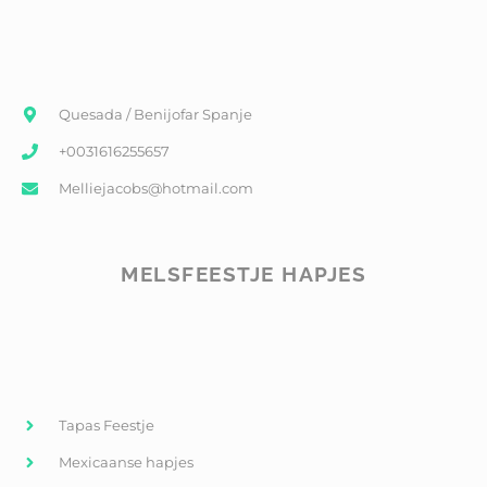
Quesada / Benijofar Spanje
+0031616255657
Melliejacobs@hotmail.com
MELSFEESTJE HAPJES
Tapas Feestje
Mexicaanse hapjes