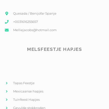
Quesada / Benijofar Spanje
+0031616255657
Melliejacobs@hotmail.com
MELSFEESTJE HAPJES
Tapas Feestje
Mexicaanse hapjes
Tuinfeest Hapjes
Gevulde stokbroden