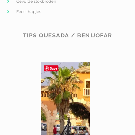
Gevulde stokbroden
Feest hapjes
TIPS QUESADA / BENIJOFAR
Save