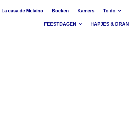
La casa de Melvino
Boeken
Kamers
To do
FEESTDAGEN
HAPJES & DRA