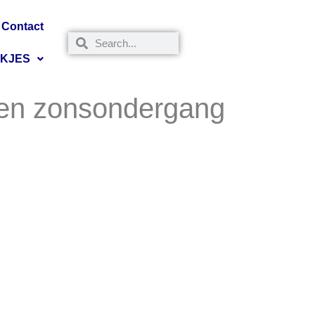
Contact
NKJES
t en zonsondergang