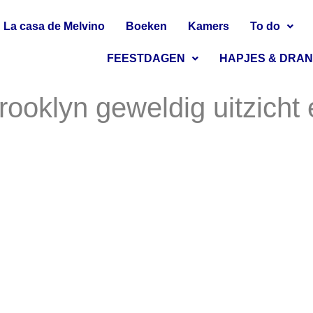
La casa de Melvino
Boeken
Kamers
To do
FEESTDAGEN
HAPJES & DRA
Brooklyn geweldig uitzich