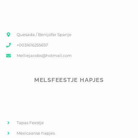
Quesada / Benijofar Spanje
+0031616255657
Melliejacobs@hotmail.com
MELSFEESTJE HAPJES
Tapas Feestje
Mexicaanse hapjes