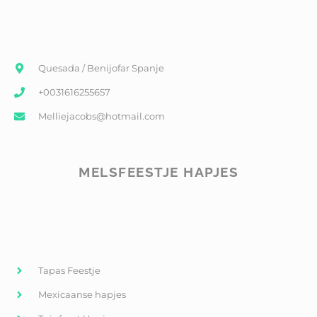
Quesada / Benijofar Spanje
+0031616255657
Melliejacobs@hotmail.com
MELSFEESTJE HAPJES
Tapas Feestje
Mexicaanse hapjes