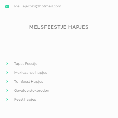
Melliejacobs@hotmail.com
MELSFEESTJE HAPJES
Tapas Feestje
Mexicaanse hapjes
Tuinfeest Hapjes
Gevulde stokbroden
Feest hapjes