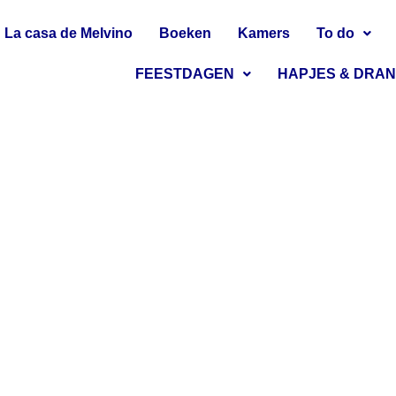
La casa de Melvino
Boeken
Kamers
To do
FEESTDAGEN
HAPJES & DRA