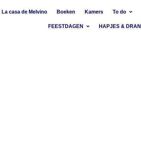
La casa de Melvino
Boeken
Kamers
To do
FEESTDAGEN
HAPJES & DRA