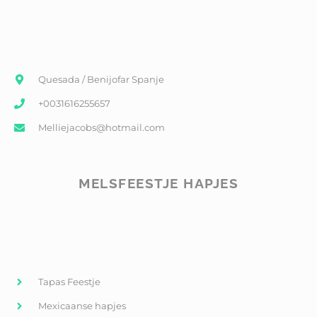
Quesada / Benijofar Spanje
+0031616255657
Melliejacobs@hotmail.com
MELSFEESTJE HAPJES
Tapas Feestje
Mexicaanse hapjes