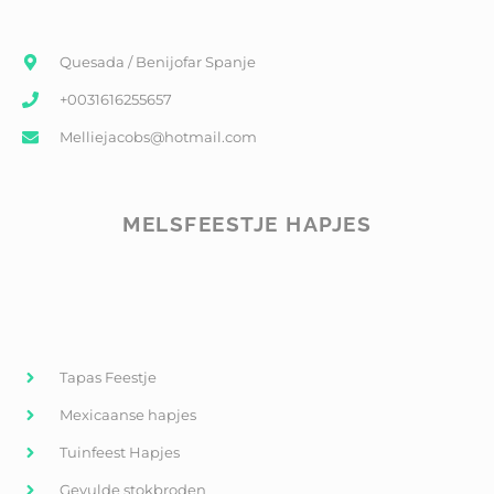
Quesada / Benijofar Spanje
+0031616255657
Melliejacobs@hotmail.com
MELSFEESTJE HAPJES
Tapas Feestje
Mexicaanse hapjes
Tuinfeest Hapjes
Gevulde stokbroden