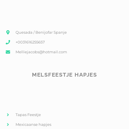
Quesada / Benijofar Spanje
+0031616255657
Melliejacobs@hotmail.com
MELSFEESTJE HAPJES
Tapas Feestje
Mexicaanse hapjes