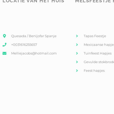
LOCATIE VAN HET HUIS
MELSFEESTJE 
Quesada / Benijofar Spanje
Tapas Feestje
+0031616255657
Mexicaanse hapje
Melliejacobs@hotmail.com
Tuinfeest Hapjes
Gevulde stokbrod
Feest hapjes