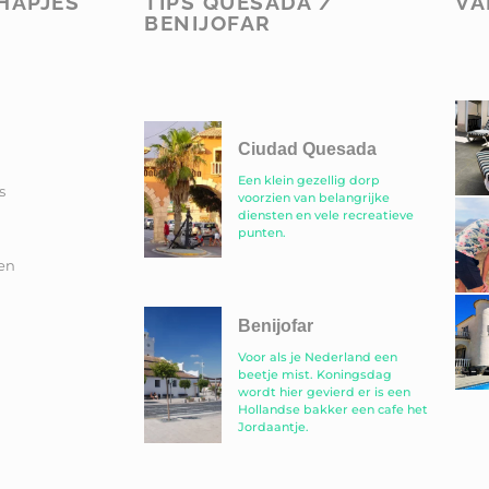
HAPJES
TIPS QUESADA /
VA
BENIJOFAR
Ciudad Quesada
Een klein gezellig dorp
s
voorzien van belangrijke
diensten en vele recreatieve
punten.
en
Benijofar
Voor als je Nederland een
beetje mist. Koningsdag
wordt hier gevierd er is een
Hollandse bakker een cafe het
Jordaantje.