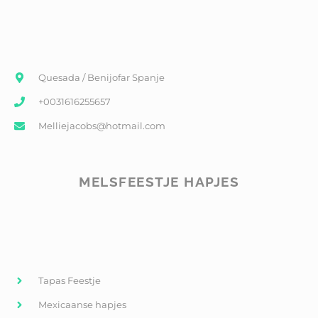
Quesada / Benijofar Spanje
+0031616255657
Melliejacobs@hotmail.com
MELSFEESTJE HAPJES
Tapas Feestje
Mexicaanse hapjes