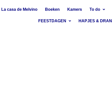
La casa de Melvino
Boeken
Kamers
To do
FEESTDAGEN
HAPJES & DRA