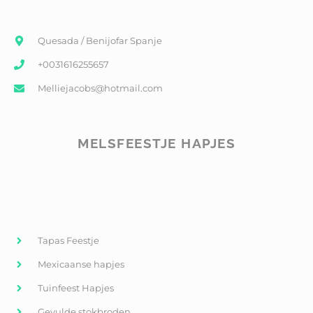
Quesada / Benijofar Spanje
+0031616255657
Melliejacobs@hotmail.com
MELSFEESTJE HAPJES
Tapas Feestje
Mexicaanse hapjes
Tuinfeest Hapjes
Gevulde stokbroden