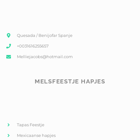
Quesada / Benijofar Spanje
+0031616255657
Melliejacobs@hotmail.com
MELSFEESTJE HAPJES
Tapas Feestje
Mexicaanse hapjes