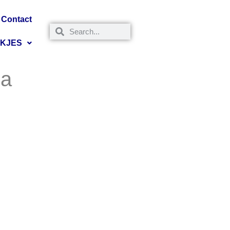
Contact
NKJES
la