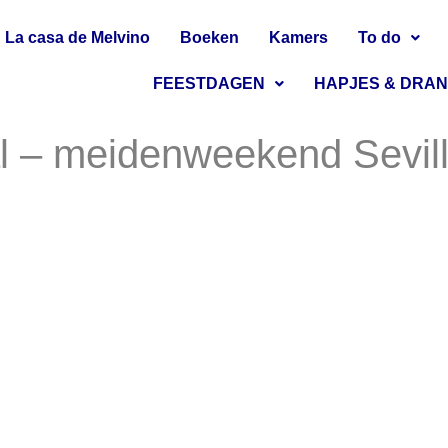
La casa de Melvino
Boeken
Kamers
To do
FEESTDAGEN
HAPJES & DRA
al – meidenweekend Sevil