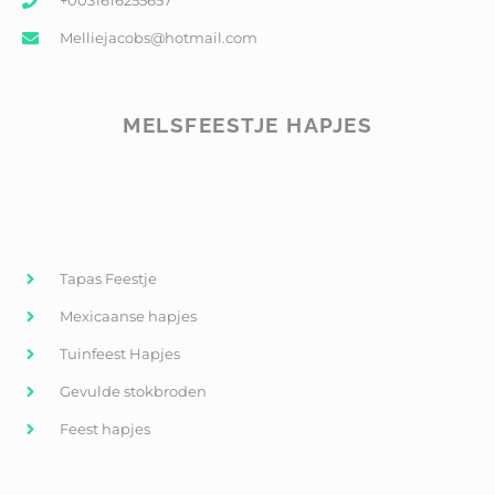
+0031616255657
Melliejacobs@hotmail.com
MELSFEESTJE HAPJES
Tapas Feestje
Mexicaanse hapjes
Tuinfeest Hapjes
Gevulde stokbroden
Feest hapjes