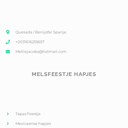
Quesada / Benijofar Spanje
+0031616255657
Melliejacobs@hotmail.com
MELSFEESTJE HAPJES
Tapas Feestje
Mexicaanse hapjes