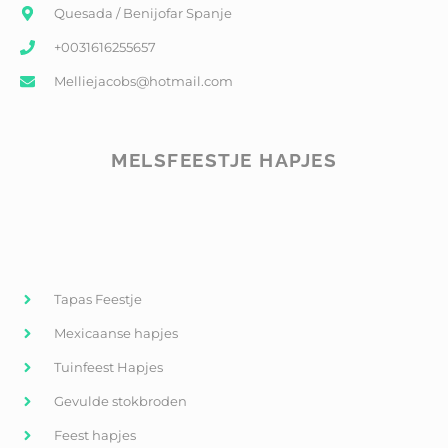
Quesada / Benijofar Spanje
+0031616255657
Melliejacobs@hotmail.com
MELSFEESTJE HAPJES
Tapas Feestje
Mexicaanse hapjes
Tuinfeest Hapjes
Gevulde stokbroden
Feest hapjes