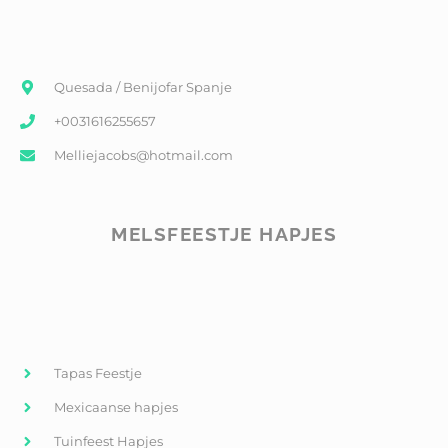
Quesada / Benijofar Spanje
+0031616255657
Melliejacobs@hotmail.com
MELSFEESTJE HAPJES
Tapas Feestje
Mexicaanse hapjes
Tuinfeest Hapjes