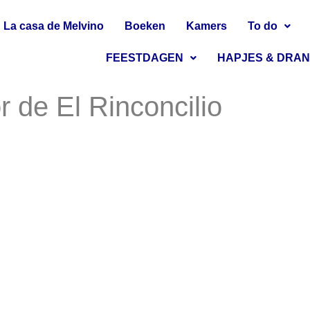
La casa de Melvino
Boeken
Kamers
To do
FEESTDAGEN
HAPJES & DRA
 de El Rinconcilio