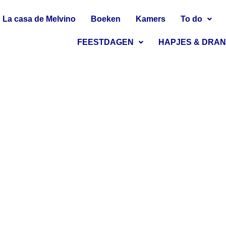
La casa de Melvino
Boeken
Kamers
To do
FEESTDAGEN
HAPJES & DRA