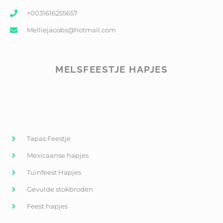
+0031616255657
Melliejacobs@hotmail.com
MELSFEESTJE HAPJES
Tapas Feestje
Mexicaanse hapjes
Tuinfeest Hapjes
Gevulde stokbroden
Feest hapjes