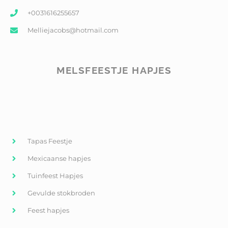
+0031616255657
Melliejacobs@hotmail.com
MELSFEESTJE HAPJES
Tapas Feestje
Mexicaanse hapjes
Tuinfeest Hapjes
Gevulde stokbroden
Feest hapjes