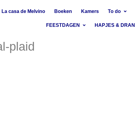
La casa de Melvino
Boeken
Kamers
To do
FEESTDAGEN
HAPJES & DRA
l-plaid