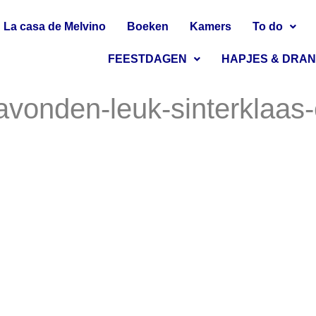
La casa de Melvino
Boeken
Kamers
To do
FEESTDAGEN
HAPJES & DRA
avonden-leuk-sinterklaas