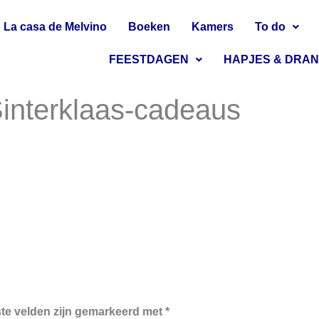
La casa de Melvino
Boeken
Kamers
To do
FEESTDAGEN
HAPJES & DRA
interklaas-cadeaus
ste velden zijn gemarkeerd met
*