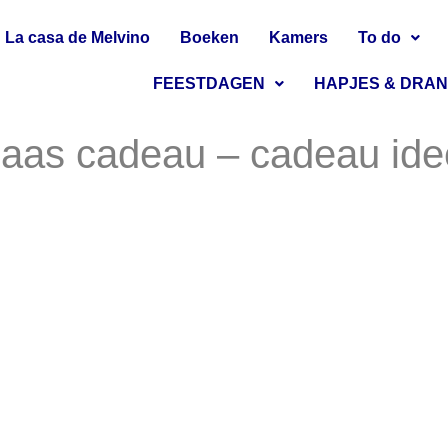
La casa de Melvino
Boeken
Kamers
To do
FEESTDAGEN
HAPJES & DRA
klaas cadeau – cadeau id