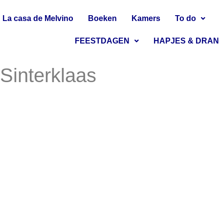
La casa de Melvino
Boeken
Kamers
To do
FEESTDAGEN
HAPJES & DRA
-Sinterklaas