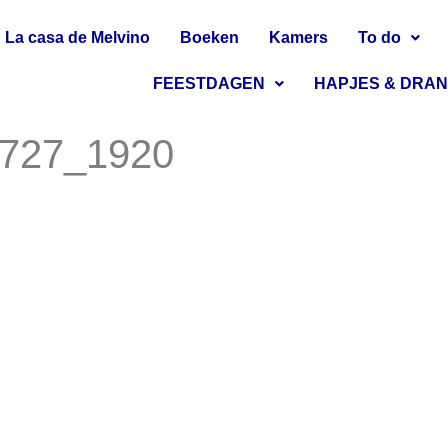
La casa de Melvino
Boeken
Kamers
To do
FEESTDAGEN
HAPJES & DRA
93727_1920