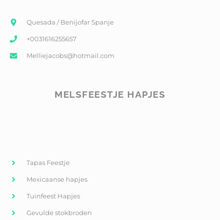
Quesada / Benijofar Spanje
+0031616255657
Melliejacobs@hotmail.com
MELSFEESTJE HAPJES
Tapas Feestje
Mexicaanse hapjes
Tuinfeest Hapjes
Gevulde stokbroden