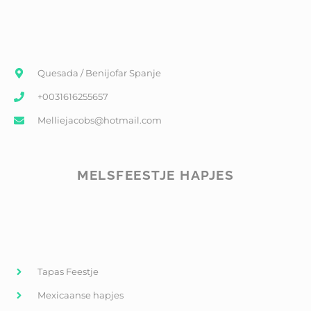
Quesada / Benijofar Spanje
+0031616255657
Melliejacobs@hotmail.com
MELSFEESTJE HAPJES
Tapas Feestje
Mexicaanse hapjes