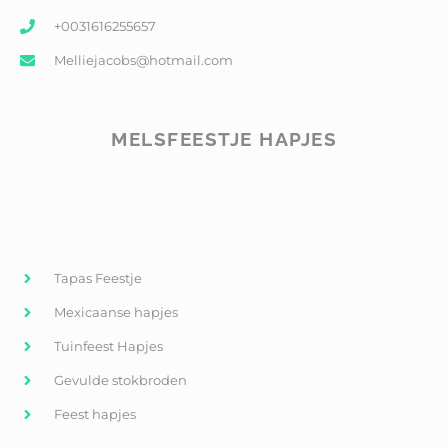
+0031616255657
Melliejacobs@hotmail.com
MELSFEESTJE HAPJES
Tapas Feestje
Mexicaanse hapjes
Tuinfeest Hapjes
Gevulde stokbroden
Feest hapjes