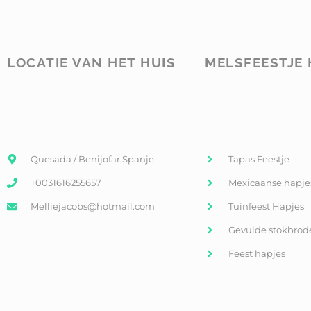
LOCATIE VAN HET HUIS
MELSFEESTJE 
Quesada / Benijofar Spanje
Tapas Feestje
+0031616255657
Mexicaanse hapje
Melliejacobs@hotmail.com
Tuinfeest Hapjes
Gevulde stokbrod
Feest hapjes