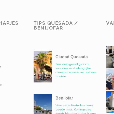
HAPJES
TIPS QUESADA /
VA
BENIJOFAR
Ciudad Quesada
Een klein gezellig dorp
s
voorzien van belangrijke
diensten en vele recreatieve
punten.
en
Benijofar
Voor als je Nederland een
beetje mist. Koningsdag
wordt hier gevierd er is een