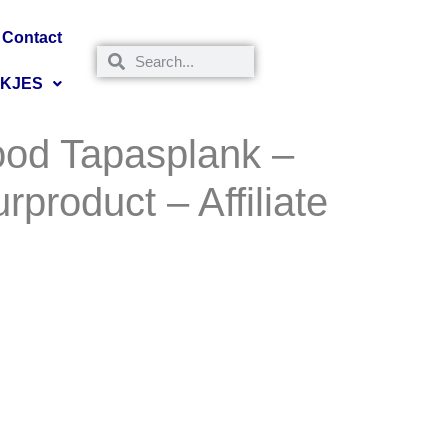
Contact
NKJES
ood Tapasplank –
rproduct – Affiliate