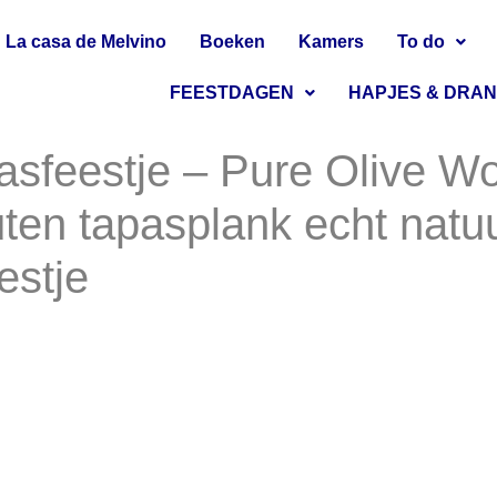
La casa de Melvino
Boeken
Kamers
To do
FEESTDAGEN
HAPJES & DRA
pasfeestje – Pure Olive W
uten tapasplank echt natuu
estje