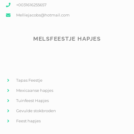
+0031616255657
Melliejacobs@hotmail.com
MELSFEESTJE HAPJES
Tapas Feestje
Mexicaanse hapjes
Tuinfeest Hapjes
Gevulde stokbroden
Feest hapjes