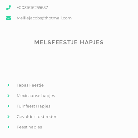
+0031616255657
Melliejacobs@hotmail.com
MELSFEESTJE HAPJES
Tapas Feestje
Mexicaanse hapjes
Tuinfeest Hapjes
Gevulde stokbroden
Feest hapjes